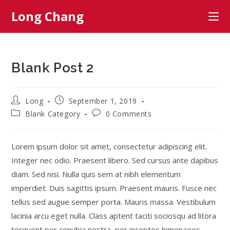
Skip
Long Chang
to
content
Blank Post 2
Post
Post
Long
September 1, 2019
author:
published:
Post
Post
Blank Category
0 Comments
category:
comments:
Lorem ipsum dolor sit amet, consectetur adipiscing elit.
Integer nec odio. Praesent libero. Sed cursus ante dapibus
diam. Sed nisi. Nulla quis sem at nibh elementum
imperdiet. Duis sagittis ipsum. Praesent mauris. Fusce nec
tellus sed augue semper porta. Mauris massa. Vestibulum
lacinia arcu eget nulla. Class aptent taciti sociosqu ad litora
torquent per conubia nostra, per inceptos himenaeos.