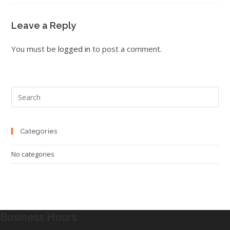
Leave a Reply
You must be
logged in
to post a comment.
Pre
Esc
to
clo
Categories
the
No categories
sea
pan
Business Hours