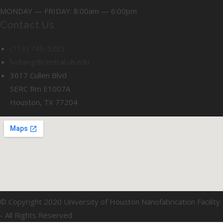
MONDAY — FRIDAY: 8:00am — 6:00pm
Contact Us
(713) 743-5235
lvchang@central.uh.edu
3617 Cullen Blvd
SERC Rm E1007A
Houston, TX 77204
© Copyright 2020 University of Houston Nanofabrication Facility
- All Rights Reserved